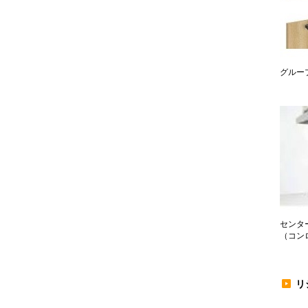
グルー
センタ
（コン
リ