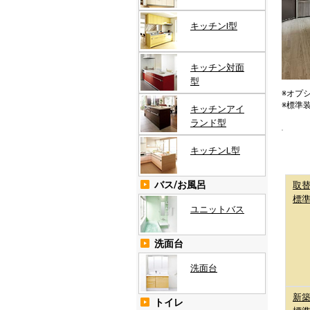
キッチンI型
キッチン対面
型
※オプ
※標準
キッチンアイ
ランド型
キッチンL型
バス/お風呂
取
標
ユニットバス
洗面台
洗面台
新
トイレ