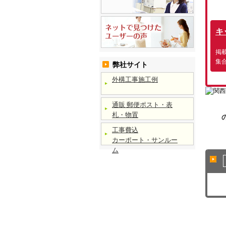
キ
掲
集
弊社サイト
外構工事施工例
通販 郵便ポスト・表
札・物置
工事費込
カーポート・サンルー
ム