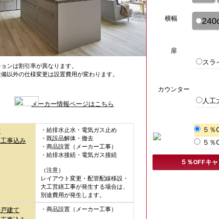
横幅
240
扉
スラ
ションは割引率が異なります。
装備以外の仕様変更は設置費用が変わります。
カウンター
人工
メーカー情報ページはこちら
５％
・給排水止水・電気ガス止め
替
・既設品解体・撤去
準工事込み
５％
・商品設置（メーカー工事）
・給排水接続・電気ガス接続
５％OFFキ
（注意）
レイアウト変更・配管配線移設・
大工営繕工事が発生する場合は、
別途費用が発生します。
・商品設置（メーカー工事）
築戸建て