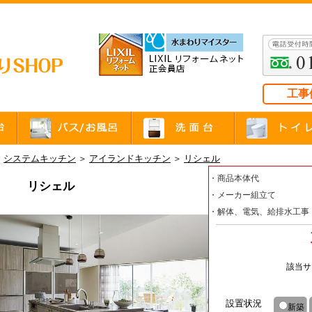
工事
＞
システムキッチン
＞
アイランドキッチン
＞
リシェル
・商品本体代
リシェル
・メーカー組立て
・解体、電気、給排水工事
該当サ
設置状況
新築