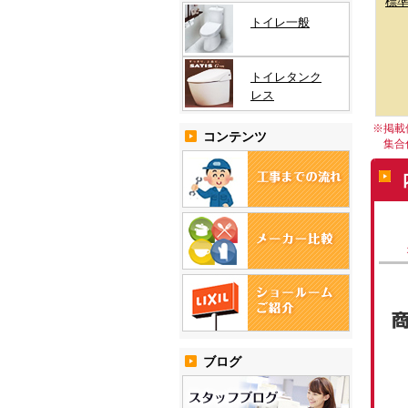
標
トイレ一般
トイレタンク
レス
※掲載
コンテンツ
集合住
ブログ