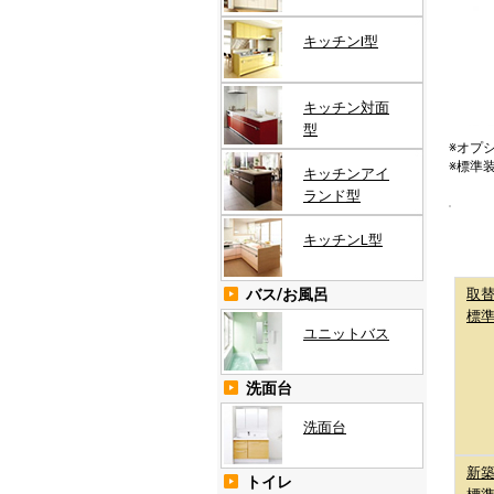
キッチンI型
キッチン対面
型
※オプ
※標準
キッチンアイ
ランド型
キッチンL型
バス/お風呂
取
標
ユニットバス
洗面台
洗面台
新
トイレ