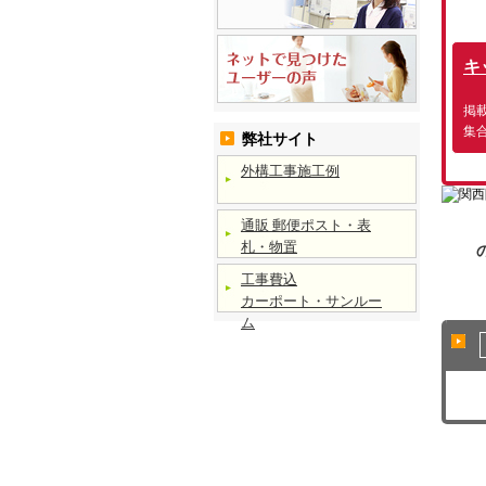
キ
掲
集
弊社サイト
外構工事施工例
通販 郵便ポスト・表
札・物置
工事費込
カーポート・サンルー
ム