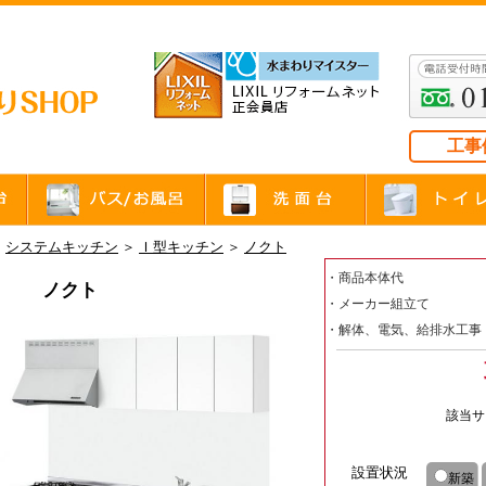
工事
＞
システムキッチン
＞
Ｉ型キッチン
＞
ノクト
・商品本体代
ノクト
・メーカー組立て
・解体、電気、給排水工事
該当サ
設置状況
新築