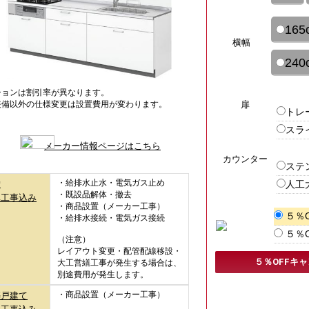
165
横幅
240
ションは割引率が異なります。
扉
装備以外の仕様変更は設置費用が変わります。
トレ
スラ
メーカー情報ページはこちら
カウンター
ステ
・給排水止水・電気ガス止め
人工
替
・既設品解体・撤去
準工事込み
・商品設置（メーカー工事）
５％
・給排水接続・電気ガス接続
５％
（注意）
レイアウト変更・配管配線移設・
５％OFFキ
大工営繕工事が発生する場合は、
別途費用が発生します。
・商品設置（メーカー工事）
築戸建て