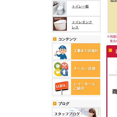
標
トイレ一般
トイレタンク
レス
※掲載
コンテンツ
集合住
ブログ