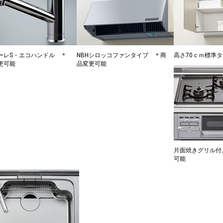
ーレS・エコハンドル ＊
NBHシロッコファンタイプ ＊商
高さ70ｃｍ標準
更可能
品変更可能
片面焼きグリル付
可能