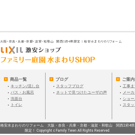
商品一覧
ブログ
ご案内
キッチン/流し台
スタッフブログ
工事ま
バス・お風呂
ネットで見つけたユーザの声
メーカ
洗面台
ショー
トイレ
スタッ
格安水まわりのリフォーム 大阪・奈良・兵庫・京都・滋賀・和歌山 関西2府4県
限定！ Copyright c Family Teien All Rights Reserved.