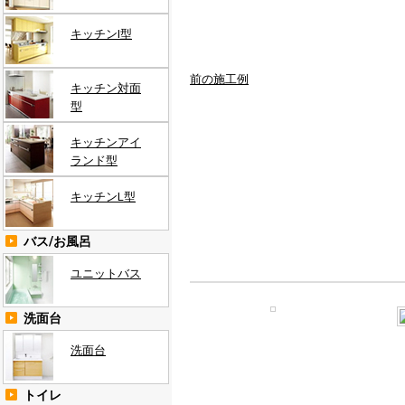
キッチンI型
前の施工例
キッチン対面
型
キッチンアイ
ランド型
キッチンL型
バス/お風呂
ユニットバス
洗面台
洗面台
トイレ