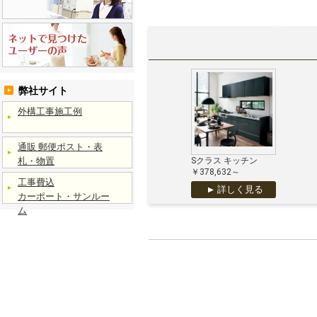
弊社サイト
外構工事施工例
通販 郵便ポスト・表
札・物置
Sクラス キッチン
￥378,632～
工事費込
詳しく見る
カーポート・サンルー
ム