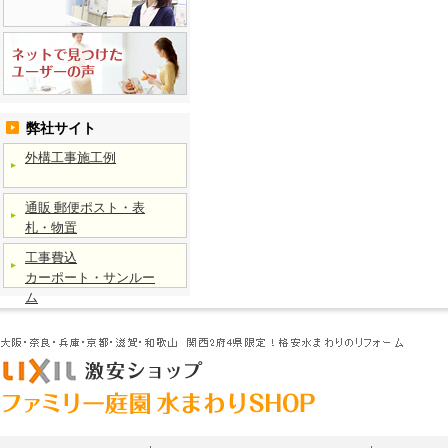
弊社サイト
外構工事施工例
通販 郵便ポスト・表
札・物置
工事費込
カーポート・サンルー
ム