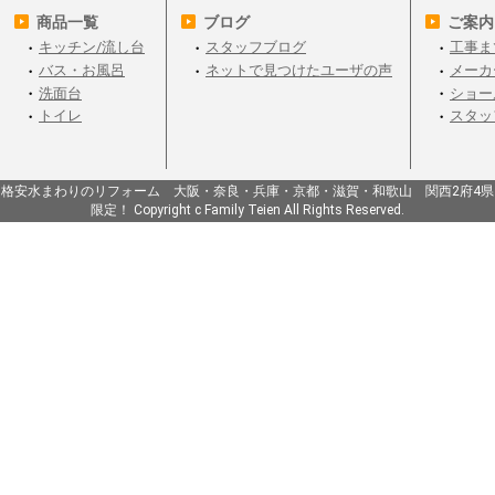
商品一覧
ブログ
ご案内
キッチン/流し台
スタッフブログ
工事ま
バス・お風呂
ネットで見つけたユーザの声
メーカ
洗面台
ショー
トイレ
スタッ
格安水まわりのリフォーム 大阪・奈良・兵庫・京都・滋賀・和歌山 関西2府4県
限定！ Copyright c Family Teien All Rights Reserved.