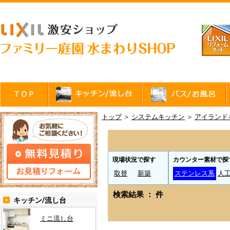
トップ
＞
システムキッチン
＞
アイランド
現場状況で探す
カウンター素材で探
取替
新築
ステンレス系
人
検索結果 ： 件
キッチン/流し台
ミニ流し台