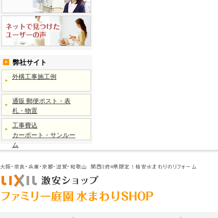
弊社サイト
外構工事施工例
通販 郵便ポスト・表
札・物置
工事費込
カーポート・サンルー
ム