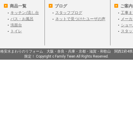
商品一覧
ブログ
ご案内
キッチン/流し台
スタッフブログ
工事ま
バス・お風呂
ネットで見つけたユーザの声
メーカ
洗面台
ショー
トイレ
スタッ
格安水まわりのリフォーム 大阪・奈良・兵庫・京都・滋賀・和歌山 関西2府4県
限定！ Copyright c Family Teien All Rights Reserved.