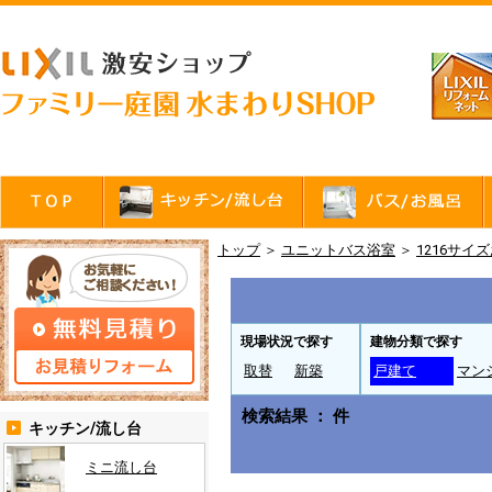
トップ
＞
ユニットバス浴室
＞
1216サイ
現場状況で探す
建物分類で探す
取替
新築
戸建て
マン
検索結果 ： 件
キッチン/流し台
ミニ流し台