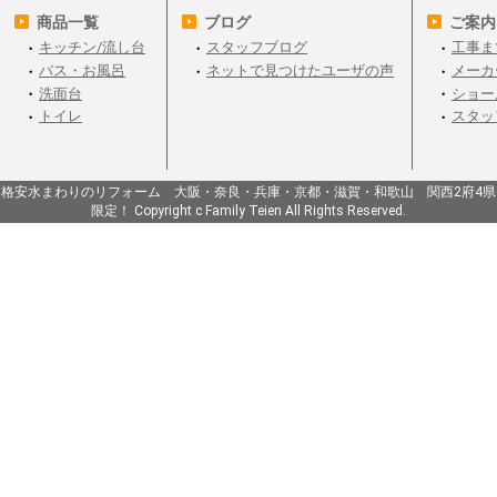
商品一覧
ブログ
ご案内
キッチン/流し台
スタッフブログ
工事ま
バス・お風呂
ネットで見つけたユーザの声
メーカ
洗面台
ショー
トイレ
スタッ
格安水まわりのリフォーム 大阪・奈良・兵庫・京都・滋賀・和歌山 関西2府4県
限定！ Copyright c Family Teien All Rights Reserved.