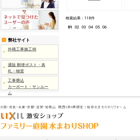
検索結果：118件
01
02
03
04
05
06
弊社サイト
外構工事施工例
通販 郵便ポスト・表
札・物置
工事費込
カーポート・サンルー
ム