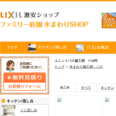
ユニットバス施工例 118件
トップ
水まわり施工例：バス
>
施工例
すべて
キッチン
キッチン/流し台
ミニ流し台