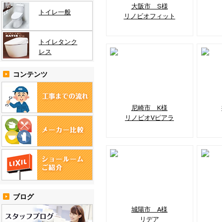
大阪市 S様
トイレ一般
リノビオフィット
トイレタンク
レス
コンテンツ
尼崎市 K様
リノビオVピアラ
ブログ
城陽市 A様
リデア