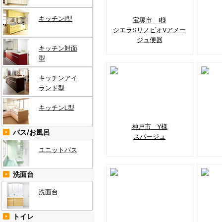
キッチンI型
宝塚市 I様
シエラSリノビオVアメー
ジュ便器
キッチン対面
型
キッチンアイ
ランド型
キッチンL型
神戸市 Y様
バス/お風呂
スパージュ
ユニットバス
洗面台
洗面台
トイレ