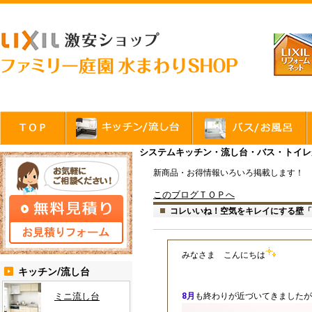
システムキッチン・流し台・バス・トイレが
新商品・お得情報いろいろ掲載します！
このブログＴＯＰへ
コレいいね！空気をキレイにする壁「
みなさま こんにちは
キッチン/流し台
ミニ流し台
8月
も終わりが近づいてきましたが