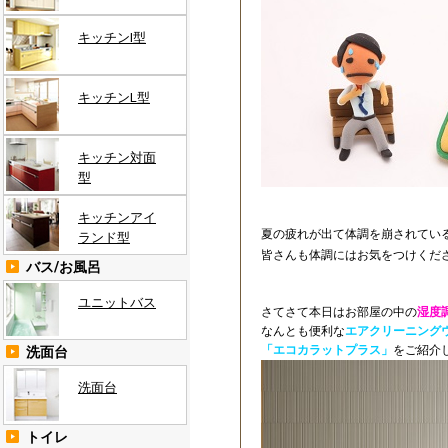
キッチンI型
キッチンL型
キッチン対面
型
キッチンアイ
夏の疲れが出て体調を崩されてい
ランド型
皆さんも体調にはお気をつけくだ
バス/お風呂
ユニットバス
さてさて本日はお部屋の中の
湿度
なんとも便利な
エアクリーニング
「エコカラットプラス」
をご紹介
洗面台
洗面台
トイレ