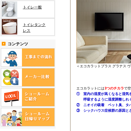
トイレ一般
トイレタンク
レス
コンテンツ
＜エコカラットプラス グラナス 
エコカラットには
3つのチカラ
で空
① 室内の湿度が高くなると湿気
呼吸するように湿度調整しれ
② ニオイの吸着 ペット臭、タ
③ シックハウス症候群の原因と