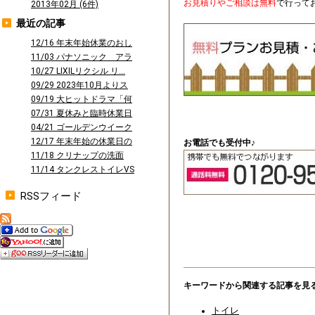
お見積りやご相談は無料
で行って
2013年02月 (6件)
最近の記事
12/16 年末年始休業のおし
らせ
11/03 パナソニック アラ
ウーノ...
10/27 LIXILリクシル リ...
09/29 2023年10月よりス
タ...
09/19 大ヒットドラマ「何
曜日に...
07/31 夏休みと臨時休業日
のお知...
04/21 ゴールデンウイーク
休業の...
12/17 年末年始の休業日の
お電話でも受付中♪
お知ら...
11/18 クリナップの洗面
台 ファ...
11/14 タンクレストイレVS
タン...
RSSフィード
キーワードから関連する記事を見
トイレ