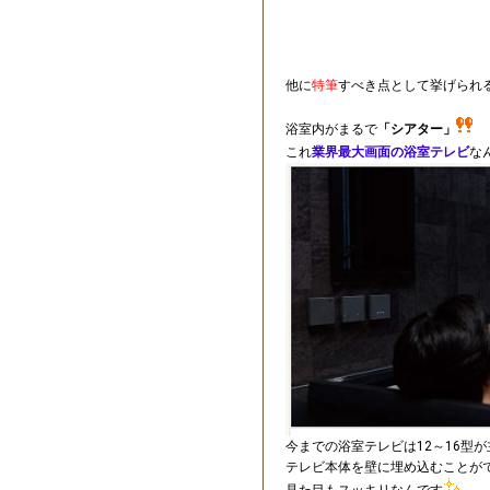
他に
特筆
すべき点として挙げられ
浴室内がまるで
「シアター」
これ
業界最大画面の浴室テレビ
な
今までの浴室テレビは12～16型
テレビ本体を壁に埋め込むことがで
見た目もスッキリなんです