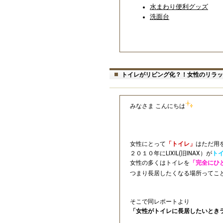
水まわり便利グッズ
洗面台
トイレがリビング化？！女性のリラッ
みなさま こんにちは
女性にとって
「トイレ」
はただ用
２０１０年にLIXIL(旧INAX）が
ト
女性の多くはトイレを
「完全にひ
つまり長居したくなる場所ってこ
そこで同レポートより
「女性がトイレに長居したいとき