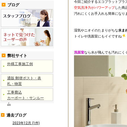
今回ご紹介するエコプラットプラ
ブログ
空気洗浄力がパワーアップ
した商
汚れにくくお手入れも簡単になり
湿気やニオイのたまりがちな
水ま
トイレや洗面室にもイイですね
洗面室
なら水が飛んでも汚れにく
弊社サイト
外構工事施工例
通販 郵便ポスト・表
札・物置
工事費込
カーポート・サンルー
ム
過去ブログ
2023年12月 (1件)