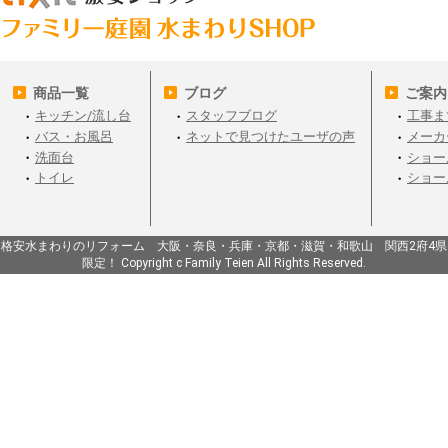
商品一覧
ブログ
ご案内
キッチン/流し台
スタッフブログ
工事ま
バス・お風呂
ネットで見つけたユーザの声
メーカ
洗面台
ショー
トイレ
ショー
格安水まわりのリフォーム 大阪・奈良・兵庫・京都・滋賀・和歌山 関西2府4県
限定！ Copyright c Family Teien All Rights Reserved.