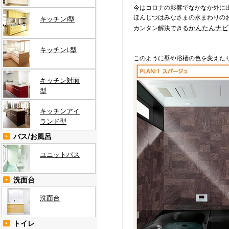
今はコロナの影響でなかなか外に
ほんじつはみなさまの水まわりの
キッチンI型
かんたんナビ
カンタン解決できる
キッチンL型
このように壁や浴槽の色を変えた
キッチン対面
型
キッチンアイ
ランド型
バス/お風呂
ユニットバス
洗面台
洗面台
トイレ