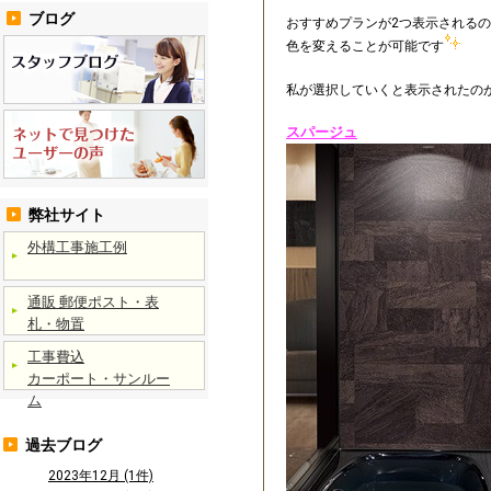
ブログ
おすすめプランが2つ表示される
色を変えることが可能です
私が選択していくと表示されたの
スパージュ
弊社サイト
外構工事施工例
通販 郵便ポスト・表
札・物置
工事費込
カーポート・サンルー
ム
過去ブログ
2023年12月 (1件)