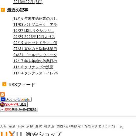
2013年02月 (6件)
最近の記事
12/16 年末年始休業のおし
らせ
11/03 パナソニック アラ
ウーノ...
10/27 LIXILリクシル リ...
09/29 2023年10月よりス
タ...
09/19 大ヒットドラマ「何
曜日に...
07/31 夏休みと臨時休業日
のお知...
04/21 ゴールデンウイーク
休業の...
12/17 年末年始の休業日の
お知ら...
11/18 クリナップの洗面
台 ファ...
11/14 タンクレストイレVS
タン...
RSSフィード