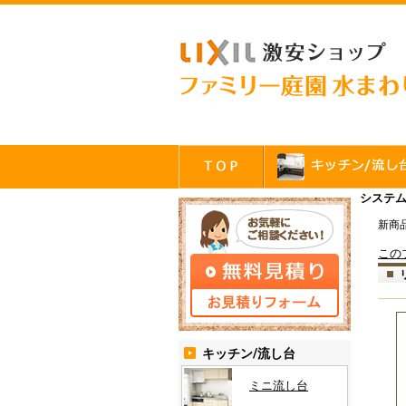
システム
新商
この
キッチン/流し台
ミニ流し台