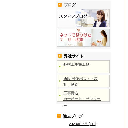
ブログ
弊社サイト
外構工事施工例
通販 郵便ポスト・表
札・物置
工事費込
カーポート・サンルー
ム
過去ブログ
2023年12月 (1件)