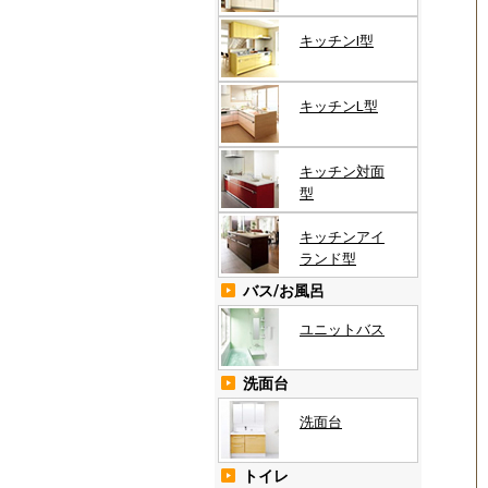
キッチンI型
キッチンL型
キッチン対面
型
キッチンアイ
ランド型
バス/お風呂
ユニットバス
洗面台
洗面台
トイレ