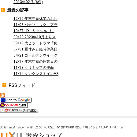
2013年02月 (6件)
最近の記事
12/16 年末年始休業のおし
らせ
11/03 パナソニック アラ
ウーノ...
10/27 LIXILリクシル リ...
09/29 2023年10月よりス
タ...
09/19 大ヒットドラマ「何
曜日に...
07/31 夏休みと臨時休業日
のお知...
04/21 ゴールデンウイーク
休業の...
12/17 年末年始の休業日の
お知ら...
11/18 クリナップの洗面
台 ファ...
11/14 タンクレストイレVS
タン...
RSSフィード