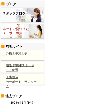
ブログ
弊社サイト
外構工事施工例
通販 郵便ポスト・表
札・物置
工事費込
カーポート・サンルー
ム
過去ブログ
2023年12月 (1件)