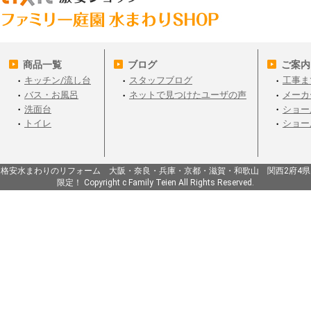
商品一覧
ブログ
ご案内
キッチン/流し台
スタッフブログ
工事ま
バス・お風呂
ネットで見つけたユーザの声
メーカ
洗面台
ショー
トイレ
ショー
格安水まわりのリフォーム 大阪・奈良・兵庫・京都・滋賀・和歌山 関西2府4県
限定！ Copyright c Family Teien All Rights Reserved.