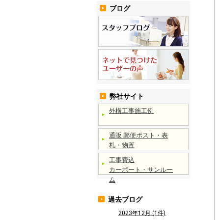
ブログ
弊社サイト
外構工事施工例
通販 郵便ポスト・表
札・物置
工事費込
カーポート・サンルー
ム
過去ブログ
2023年12月 (1件)