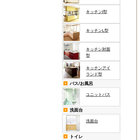
キッチンI型
キッチンL型
キッチン対面
型
キッチンアイ
ランド型
バス/お風呂
ユニットバス
洗面台
洗面台
トイレ