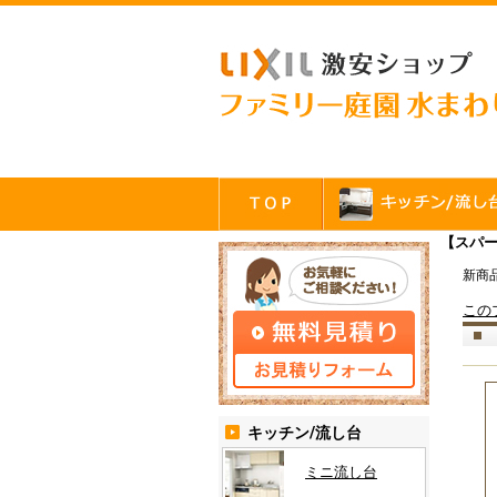
【スパ
新商
この
キッチン/流し台
ミニ流し台