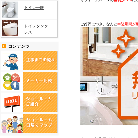
リフォームローンの
金利が０％
に
トイレ一般
ご好評につき、なんと
申込期間が
トイレタンク
レス
コンテンツ