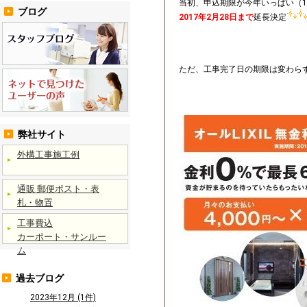
当初、申込期限が今年いっぱい（1
ブログ
2017年2月28日まで
延長決定
ただ、工事完了日の期限は変わら
弊社サイト
外構工事施工例
通販 郵便ポスト・表
札・物置
工事費込
カーポート・サンルー
ム
過去ブログ
2023年12月 (1件)