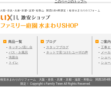
このページのトップへ
商品一覧
ブログ
ご案内
キッチン/流し台
スタッフブログ
工事ま
バス・お風呂
ネットで見つけたユーザの声
メーカ
洗面台
ショー
トイレ
ショー
格安水まわりのリフォーム 大阪・奈良・兵庫・京都・滋賀・和歌山 関西2府4県
限定！ Copyright c Family Teien All Rights Reserved.