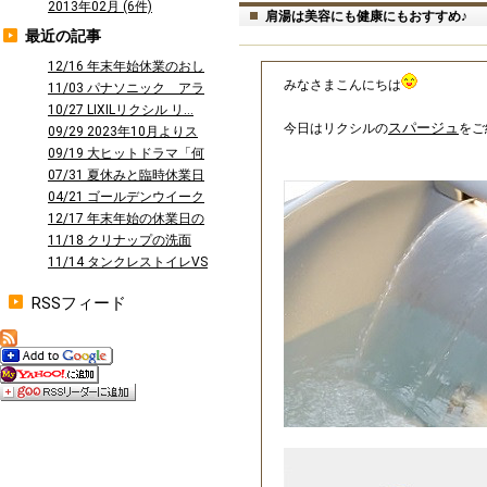
2013年02月 (6件)
肩湯は美容にも健康にもおすすめ♪
最近の記事
12/16 年末年始休業のおし
みなさまこんにちは
らせ
11/03 パナソニック アラ
ウーノ...
10/27 LIXILリクシル リ...
スパージュ
今日はリクシルの
をご
09/29 2023年10月よりス
タ...
09/19 大ヒットドラマ「何
曜日に...
07/31 夏休みと臨時休業日
のお知...
04/21 ゴールデンウイーク
休業の...
12/17 年末年始の休業日の
お知ら...
11/18 クリナップの洗面
台 ファ...
11/14 タンクレストイレVS
タン...
RSSフィード