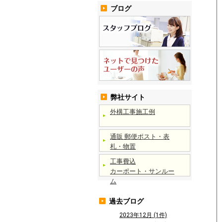
ブログ
弊社サイト
外構工事施工例
通販 郵便ポスト・表
札・物置
工事費込
カーポート・サンルー
ム
過去ブログ
2023年12月 (1件)