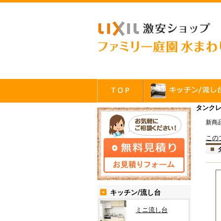
タンク
新商
この
キッチン/流し台
ミニ流し台