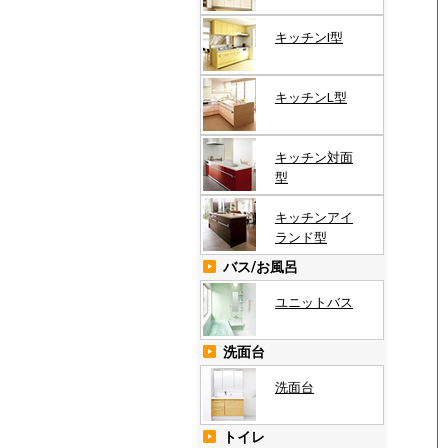
キッチンI型
キッチンL型
キッチン対面
型
キッチンアイ
ランド型
バス/お風呂
ユニットバス
洗面台
洗面台
トイレ