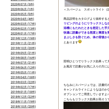
2020年07月 (3件)
2020年06月 (1件)
＜スパージュ スポットライト（
2020年05月 (5件)
商品説明をカタログより抜粋する
2020年04月 (4件)
リビングのようにリラックスしな
2020年03月 (17件)
浴槽にもたれたときを想定した手
2020年02月 (13件)
快適に読書ができる照度と輝度を
2020年01月 (17件)
まぶしさを防ぐため、体の背後か
2019年12月 (19件)
とあります
2019年11月 (21件)
2019年10月 (20件)
2019年09月 (21件)
2019年08月 (16件)
照明ひとつでリラックス効果って
2019年07月 (21件)
お風呂で読書がお気に入りの方に
2019年06月 (12件)
2019年05月 (11件)
2019年04月 (18件)
2019年03月 (22件)
ちなみにスパージュでは、読書灯
2019年02月 (17件)
キャンドルライトにようなほのか
2019年01月 (18件)
オプションでご用意していますよ♪
2018年12月 (22件)
こちらもリラックス効果が高そう
2018年11月 (19件)
2018年10月 (20件)