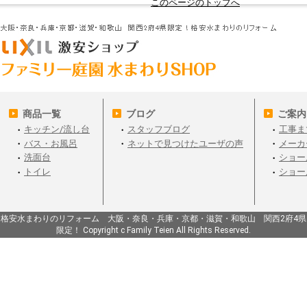
このページのトップへ
商品一覧
ブログ
ご案内
キッチン/流し台
スタッフブログ
工事ま
バス・お風呂
ネットで見つけたユーザの声
メーカ
洗面台
ショー
トイレ
ショー
格安水まわりのリフォーム 大阪・奈良・兵庫・京都・滋賀・和歌山 関西2府4県
限定！ Copyright c Family Teien All Rights Reserved.