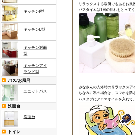
リラックスする場所でもあるお風
バスタイムは1日の疲れをとって
キッチンI型
キッチンL型
キッチン対面
型
キッチンアイ
ランド型
バス/お風呂
みなさんの入浴時の
リラックスア
ユニットバス
ちなみに私の場合は、スマホを防
バスタブにアロマオイルを入れて
洗面台
洗面台
トイレ