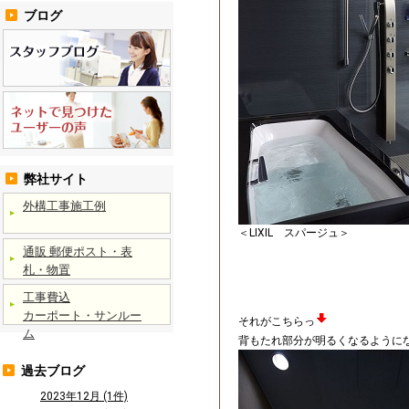
ブログ
弊社サイト
外構工事施工例
＜LIXIL スパージュ＞
通販 郵便ポスト・表
札・物置
工事費込
カーポート・サンルー
それがこちらっ
ム
背もたれ部分が明るくなるように
過去ブログ
2023年12月 (1件)