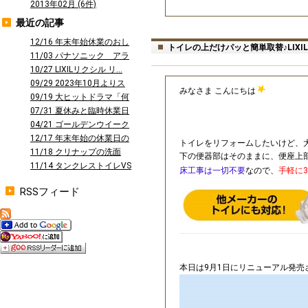
2013年02月 (6件)
最近の記事
12/16 年末年始休業のおし
トイレの上だけパッと簡単取替♪LIX
らせ
11/03 パナソニック アラ
ウーノ...
10/27 LIXILリクシル リ...
09/29 2023年10月よりス
みなさま こんにちは
タ...
09/19 大ヒットドラマ「何
曜日に...
07/31 夏休みと臨時休業日
のお知...
04/21 ゴールデンウイーク
休業の...
12/17 年末年始の休業日の
トイレをリフォームしたいけど、
お知ら...
11/18 クリナップの洗面
下の便器部はそのままに、便座上
台 ファ...
11/14 タンクレストイレVS
床工事は一切不要
なので、
手軽に
タン...
RSSフィード
本日は9月1日にリニューアル発売