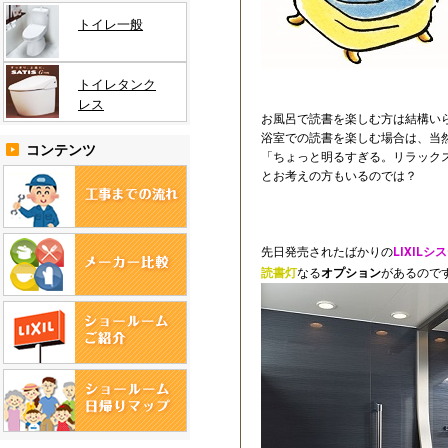
トイレ一般
トイレタンク
レス
お風呂で読書を楽しむ方は結構い
浴室での読書を楽しむ場合は、当
コンテンツ
「ちょっと明るすぎる。リラック
とお考えの方もいるのでは？
先日発売されたばかりの
LIXIL
読書灯
なる
オプション
があるので