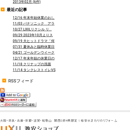
2013年02月 (6件)
最近の記事
12/16 年末年始休業のおし
らせ
11/03 パナソニック アラ
ウーノ...
10/27 LIXILリクシル リ...
09/29 2023年10月よりス
タ...
09/19 大ヒットドラマ「何
曜日に...
07/31 夏休みと臨時休業日
のお知...
04/21 ゴールデンウイーク
休業の...
12/17 年末年始の休業日の
お知ら...
11/18 クリナップの洗面
台 ファ...
11/14 タンクレストイレVS
タン...
RSSフィード