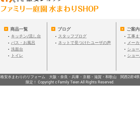
商品一覧
ブログ
ご案内
キッチン/流し台
スタッフブログ
工事ま
バス・お風呂
ネットで見つけたユーザの声
メーカ
洗面台
ショー
トイレ
ショー
格安水まわりのリフォーム 大阪・奈良・兵庫・京都・滋賀・和歌山 関西2府4県
限定！ Copyright c Family Teien All Rights Reserved.