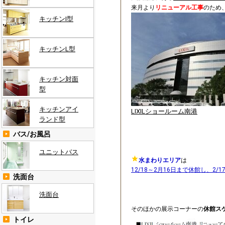
来月より
リニューアル工事
のため
キッチンI型
キッチンL型
キッチン対面
型
キッチンアイ
LIXILショールーム南港
ランド型
バス/お風呂
ユニットバス
水まわりエリア
は
12/18～2月16日まで休館し、2/
洗面台
洗面台
そのほかの展示コーナーの
休館ス
トイレ