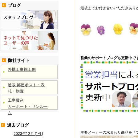
ブログ
最後までお付き合いいただきあり
営業のサポートブログも更新中です
弊社サイト
外構工事施工例
通販 郵便ポスト・表
札・物置
工事費込
カーポート・サンルー
ム
過去ブログ
主要メーカーの水まわり商品を「フ
2023年12月 (1件)