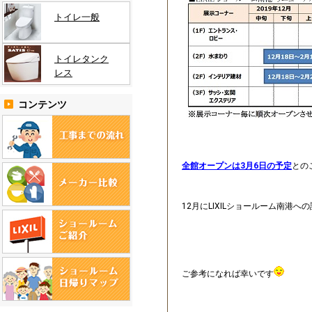
トイレ一般
トイレタンク
レス
コンテンツ
全館オープンは3月6日の予定
との
12月にLIXILショールーム南港
ご参考になれば幸いです