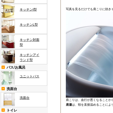
写真を見るだけでも肩こりに効き
キッチンI型
キッチンL型
キッチン対面
型
キッチンアイ
ランド型
バス/お風呂
ユニットバス
洗面台
洗面台
肩こりは、血行が悪くなることか
肩湯
は、頸を直接温めることによ
トイレ