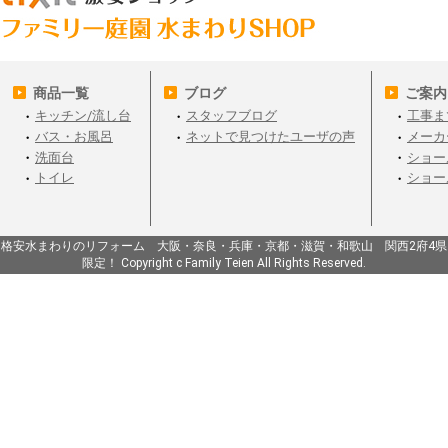
商品一覧
ブログ
ご案内
キッチン/流し台
スタッフブログ
工事ま
バス・お風呂
ネットで見つけたユーザの声
メーカ
洗面台
ショー
トイレ
ショー
格安水まわりのリフォーム 大阪・奈良・兵庫・京都・滋賀・和歌山 関西2府4県
限定！ Copyright c Family Teien All Rights Reserved.