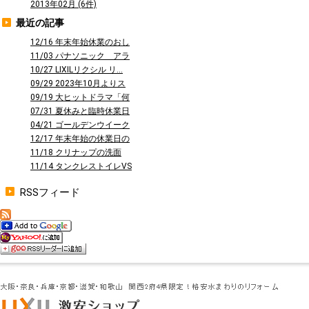
2013年02月 (6件)
最近の記事
12/16 年末年始休業のおし
らせ
11/03 パナソニック アラ
ウーノ...
10/27 LIXILリクシル リ...
09/29 2023年10月よりス
タ...
09/19 大ヒットドラマ「何
曜日に...
07/31 夏休みと臨時休業日
のお知...
04/21 ゴールデンウイーク
休業の...
12/17 年末年始の休業日の
お知ら...
11/18 クリナップの洗面
台 ファ...
11/14 タンクレストイレVS
タン...
RSSフィード