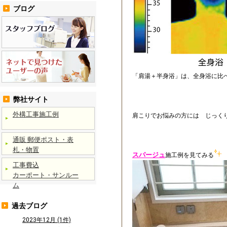
ブログ
「肩湯＋半身浴」は、全身浴に比
弊社サイト
外構工事施工例
肩こりでお悩みの方には じっく
通販 郵便ポスト・表
札・物置
スパージュ
施工例を見てみる
工事費込
カーポート・サンルー
ム
過去ブログ
2023年12月 (1件)