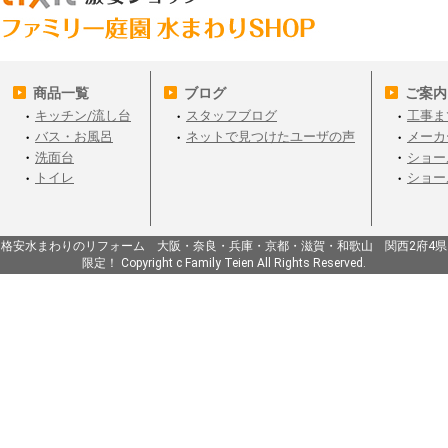
商品一覧
ブログ
ご案内
キッチン/流し台
スタッフブログ
工事ま
バス・お風呂
ネットで見つけたユーザの声
メーカ
洗面台
ショー
トイレ
ショー
格安水まわりのリフォーム 大阪・奈良・兵庫・京都・滋賀・和歌山 関西2府4県
限定！ Copyright c Family Teien All Rights Reserved.