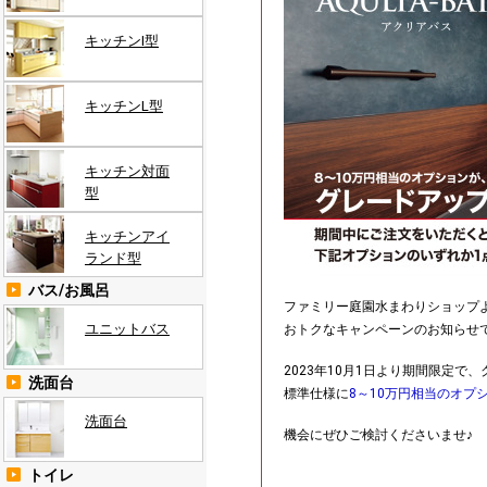
キッチンI型
キッチンL型
キッチン対面
型
キッチンアイ
ランド型
バス/お風呂
ファミリー庭園水まわりショップ
ユニットバス
おトクなキャンペーンのお知らせ
2023年10月1日より期間限定
洗面台
標準仕様に
8～10万円相当のオプ
洗面台
機会にぜひご検討くださいませ♪
トイレ