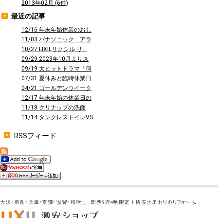
2013年02月 (6件)
最近の記事
12/16 年末年始休業のおし
らせ
11/03 パナソニック アラ
ウーノ...
10/27 LIXILリクシル リ...
09/29 2023年10月よりス
タ...
09/19 大ヒットドラマ「何
曜日に...
07/31 夏休みと臨時休業日
のお知...
04/21 ゴールデンウイーク
休業の...
12/17 年末年始の休業日の
お知ら...
11/18 クリナップの洗面
台 ファ...
11/14 タンクレストイレVS
タン...
RSSフィード