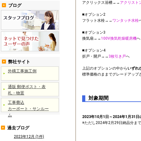
アクリックス浴槽→→
アクリスト
ブログ
■オプション2
フラット水栓→→
ワンタッチ水栓
■オプション3
換気扇→→
100V換気乾燥暖房機
へ
■オプション4
折戸・開戸→→
3枚引き戸
へ
弊社サイト
上記のオプションの中から
いずれ
外構工事施工例
標準価格のままでグレードアップ
通販 郵便ポスト・表
札・物置
対象期間
工事費込
カーポート・サンルー
ム
2023年10月1日～2024年1月31
※ただし2024年2月29日納品分ま
過去ブログ
2023年12月 (1件)